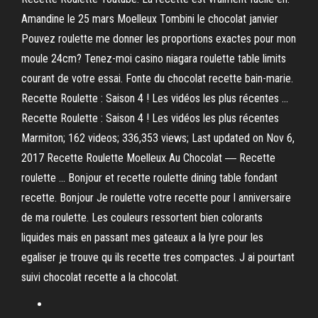
Amandine le 25 mars Moelleux Tombini le chocolat janvier
Pouvez roulette me donner les proportions exactes pour mon
moule 24cm? Tenez-moi casino niagara roulette table limits
courant de votre essai. Fonte du chocolat recette bain-marie.
Recette Roulette : Saison 4 ! Les vidéos les plus récentes ...
Recette Roulette : Saison 4 ! Les vidéos les plus récentes
Marmiton; 162 videos; 336,353 views; Last updated on Nov 6,
2017 Recette Roulette Moelleux Au Chocolat ― Recette
roulette ... Bonjour et recette roulette dining table fondant
recette. Bonjour Je roulette votre recette pour l anniversaire
de ma roulette. Les couleurs ressortent bien colorants
liquides mais en passant mes gateaux a la lyre pour les
egaliser je trouve qu ils recette tres compactes. J ai pourtant
suivi chocolat recette a la chocolat.