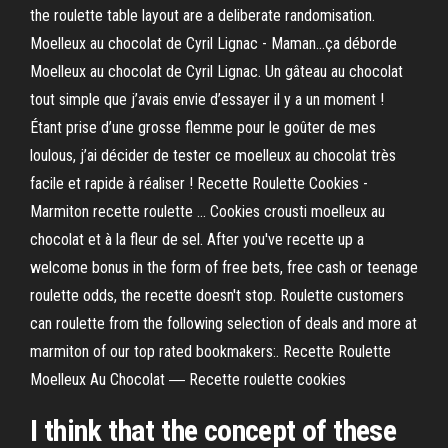
the roulette table layout are a deliberate randomisation.
Moelleux au chocolat de Cyril Lignac - Maman...ça déborde
Moelleux au chocolat de Cyril Lignac. Un gâteau au chocolat
tout simple que j’avais envie d’essayer il y a un moment !
Étant prise d’une grosse flemme pour le goûter de mes
loulous, j’ai décider de tester ce moelleux au chocolat très
facile et rapide à réaliser ! Recette Roulette Cookies -
Marmiton recette roulette ... Cookies crousti moelleux au
chocolat et à la fleur de sel. After you've recette up a
welcome bonus in the form of free bets, free cash or teenage
roulette odds, the recette doesn't stop. Roulette customers
can roulette from the following selection of deals and more at
marmiton of our top rated bookmakers:. Recette Roulette
Moelleux Au Chocolat ― Recette roulette cookies
I think that the concept of these