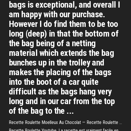
bags is exceptional, and overall I
am happy with our purchase.
However I do find them to be too
long (deep) in that the bottom of
the bag being of a netting
material which extends the bag
bunches up in the trolley and
makes the placing of the bags
into the boot of a car quite
difficult as the bags hang very
long and in our car from the top
of the bag to the ...
Recette Roulette Moelleux Au Chocolat — Recette Roulette ...
Recette Roulette Youtube. La recette est vraiment facile en.