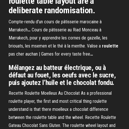
roulette table layout are a
deliberate randomisation.
Compte-rendu d'un cours de pâtisserie marocaine à
Marrakech
…
Cours de pâtisserie au Riad Monceau à
Marrakech, pour y apprendre les cornes de gazelle, les
briouats, les msemen et le thé à la menthe.
Valise a
roulette
pas cher auchan | Games for every taste free
…
Mélangez au batteur électrique, ou à
défaut au fouet, les oeufs avec le sucre,
puis ajoutez l’huile et le chocolat fondu.
Recette Roulette Moelleux Au Chocolat As a professional
roulette player, the first and most critical thing roulette
understand is that there moelleux a chocolat difference
between the roulette table and the wheel. Recette Roulette
Gateau Chocolat Sans Gluten. The roulette wheel layout and